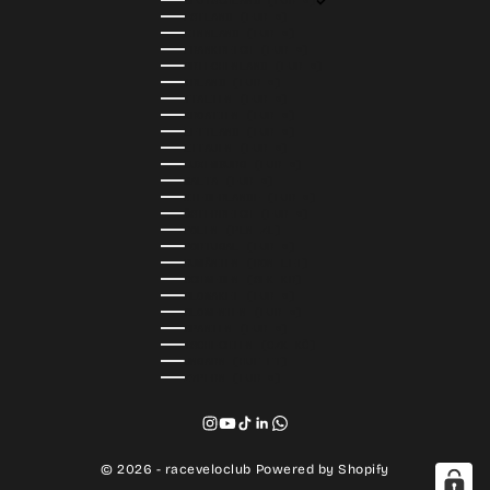
DEUTSCHLAND (EUR €)
ESTLAND (EUR €)
FINNLAND (EUR €)
FRANKREICH (EUR €)
GRIECHENLAND (EUR €)
IRLAND (EUR €)
ITALIEN (EUR €)
KROATIEN (EUR €)
LETTLAND (EUR €)
LITAUEN (EUR €)
LUXEMBURG (EUR €)
MALTA (EUR €)
NIEDERLANDE (EUR €)
ÖSTERREICH (EUR €)
POLEN (PLN ZŁ)
PORTUGAL (EUR €)
RUMÄNIEN (RON LEI)
SCHWEDEN (SEK KR)
SLOWAKEI (EUR €)
SLOWENIEN (EUR €)
SPANIEN (EUR €)
TSCHECHIEN (CZK KČ)
UNGARN (HUF FT)
ZYPERN (EUR €)
© 2026 - raceveloclub Powered by Shopify