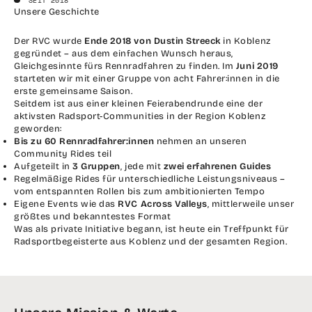
SEIT 2018
Unsere Geschichte
Der RVC wurde
Ende 2018 von Dustin Streeck
in Koblenz
gegründet – aus dem einfachen Wunsch heraus,
Gleichgesinnte fürs Rennradfahren zu finden. Im
Juni 2019
starteten wir mit einer Gruppe von acht Fahrer:innen in die
erste gemeinsame Saison.
Seitdem ist aus einer kleinen Feierabendrunde eine der
aktivsten Radsport-Communities in der Region Koblenz
geworden:
Bis zu 60 Rennradfahrer:innen
nehmen an unseren
Community Rides teil
Aufgeteilt in
3 Gruppen
, jede mit
zwei erfahrenen Guides
Regelmäßige Rides für unterschiedliche Leistungsniveaus –
vom entspannten Rollen bis zum ambitionierten Tempo
Eigene Events wie das
RVC Across Valleys
, mittlerweile unser
größtes und bekanntestes Format
Was als private Initiative begann, ist heute ein Treffpunkt für
Radsportbegeisterte aus Koblenz und der gesamten Region.