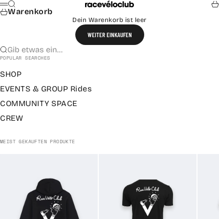
Zum Inhalt springen
Suche
Wa
raceveloclub
Menü
Warenkorb
Dein Warenkorb ist leer
WEITER EINKAUFEN
Gib etwas ein...
POPULAR SEARCHES
SHOP
EVENTS & GROUP Rides
COMMUNITY SPACE
CREW
MEIST GEKAUFTEN PRODUKTE