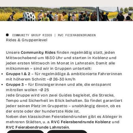
COMMUNITY GROUP RIDES | RVC FEIERABENDRUNDEN
Rides & Gruppenlevel
Unsere
Community Rides
finden regelmäßig statt, jeden
Mittwochabend um 18:30 Uhr und starten in Koblenz und
jeden ersten Mittwoch im Monat in Lahnstein. Damit alle
mitkommen – sind wir in Gruppen unterteilt:
Gruppe 1 & 2
– für regelmäßige & ambitionierte Fahrer:innen
mit höherem Schnitt ~Ø 26-30 km/h
Gruppe 3
– für Einsteiger:innen und alle, die entspannt
mitrollen wollen ~Ø 25
Jede Gruppe wird von zwei Guides begleitet, die Strecke,
Tempo und Sicherheit im Blick behalten. So findet garantiert
jede:r seinen Platz im Gruppetto – unabhängig davon, ob es
der erste oder der hundertste Ride ist.
Neben den klassischen Feierabendrunden gibt es Ableger in
mehreren Städten, u. a.
RVC Feierabendrunde Koblenz
und
RVC Feierabendrunde Lahnstein
.