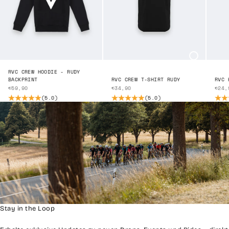
Farbe
schwarz
RVC CREW HOODIE - RUDY
RVC CREW T-SHIRT RUDY
RVC 
BACKPRINT
ANGEBOT
ANGE
ANGEBOT
€34,90
€24,
€59,90
(5.0)
(5.0)
Stay in the Loop